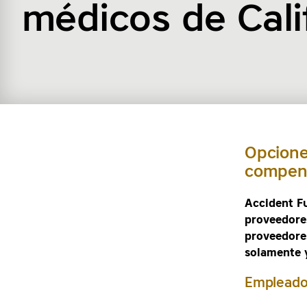
médicos de Cali
Opcione
compens
Accident F
proveedore
proveedore
solamente 
Empleador