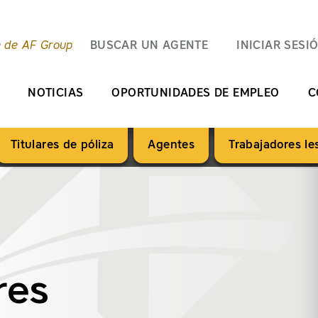
e de AF Group
BUSCAR UN AGENTE
INICIAR SESI
NOTICIAS
OPORTUNIDADES DE EMPLEO
C
Titulares de póliza
Agentes
Trabajadores l
res