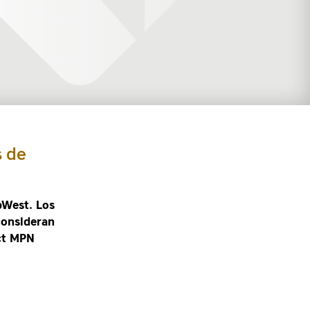
s de
pWest. Los
consideran
ct MPN