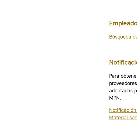
Empleados
Búsqueda de
Notificac
Para obtener
proveedores
adoptadas p
MPN.
Notificació
Material so