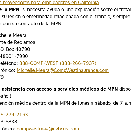
de proveedores para empleadores en California
e la MPN
: si necesita ayuda o una explicación sobre el trat
 su lesión o enfermedad relacionada con el trabajo, siempr
 con su contacto de la MPN.
helle Mears
nte de Reclamos
P.O. Box 40790
I 48901-7990
eléfono:
888-COMP-WEST (888-266-7937)
trónico:
Michelle.Mears@CompWestInsurance.com
79
 asistencia con acceso a servicios médicos de MPN
dispo
pañol)
ención médica dentro de la MPN de lunes a sábado, de 7 a.m
55-279-2163
73-6838
trónico:
compwestmaa@cvty.us.com