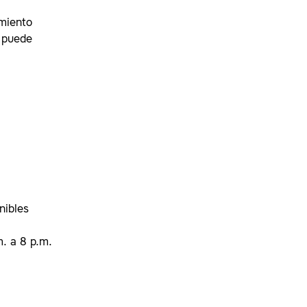
amiento
e puede
nibles
. a 8 p.m.