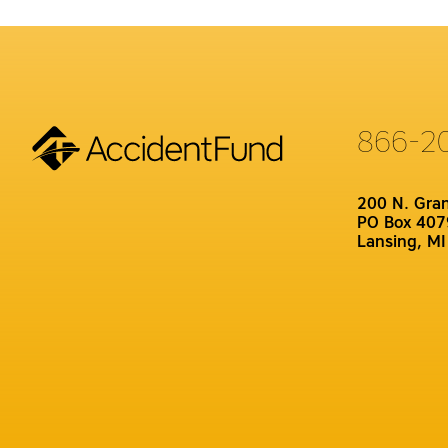
866-2
200 N. Gra
PO Box 407
Lansing, M