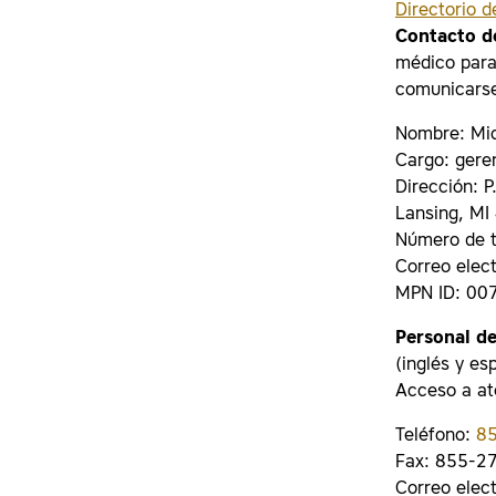
Directorio 
Contacto d
médico para
comunicarse
Nombre: Mic
Cargo: gere
Dirección: 
Lansing, M
Número de t
Correo elec
MPN ID: 00
Personal de
(inglés y es
Acceso a at
Teléfono:
8
Fax: 855-2
Correo elec