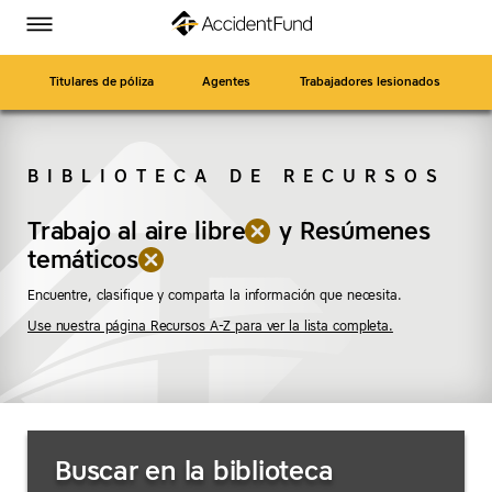
Página
Ir
Accident
Accident
Accident
Accident
Alternar
de
a
menú
Fund
Fund
Fund
Fund
inicio
contenido
en
en
en
en
principal
Titulares de póliza
Agentes
Trabajadores lesionados
Facebook
Twitter
LinkedIn
YouTube
BIBLIOTECA DE RECURSOS
BUSCAR
Trabajo al aire libre
(eliminar
(eliminar
y
Resúmenes
"Trabajo
temáticos
"Resúmenes
al
temáticos")
Encuentre, clasifique y comparta la información que necesita.
aire
Use nuestra página Recursos A-Z para ver la lista completa.
libre")
Buscar
Buscar en la biblioteca
recursos