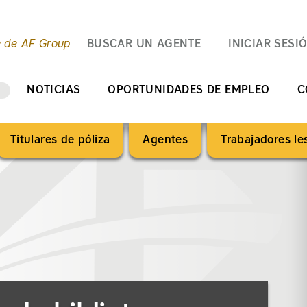
e de AF Group
BUSCAR UN AGENTE
INICIAR SESI
NOTICIAS
OPORTUNIDADES DE EMPLEO
C
Titulares de póliza
Agentes
Trabajadores l
eléctricas")
ón")