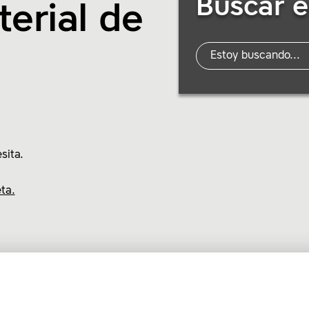
Buscar e
erial de
sita.
ta.