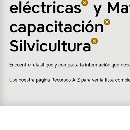
eléctricas
y
Mat
capacitación
Silvicultura
Encuentre, clasifique y comparta la información que nece
Use nuestra página Recursos A-Z para ver la lista comple