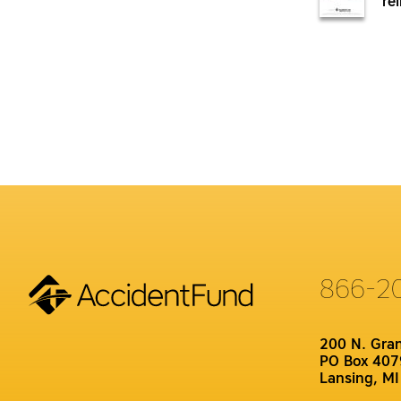
re
866-2
200 N. Gra
PO Box 407
Lansing, M