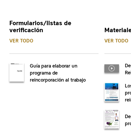
Formularios/listas de
verificación
Material
VER TODO
VER TODO
De
Guía para elaborar un
Re
programa de
reincorporación al trabajo
Lo
pr
re
De
pr