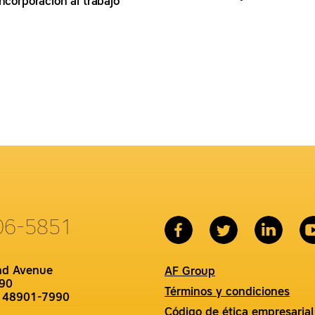
incorporación al trabajo
06-5851
nd Avenue
AF Group
90
Términos y condiciones
I 48901-7990
Código de ética empresarial