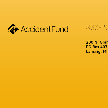
866-2
200 N. Gra
PO Box 407
Lansing, M