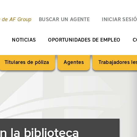
e de AF Group
BUSCAR UN AGENTE
INICIAR SESI
NOTICIAS
OPORTUNIDADES DE EMPLEO
C
Titulares de póliza
Agentes
Trabajadores l
n la biblioteca