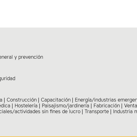
eneral y prevención
guridad
ia
Construcción
Capacitación
Energía/industrias emerge
édica
Hostelería
Paisajismo/jardinería
Fabricación
Venta
ciales/actividades sin fines de lucro
Transporte
Industria 