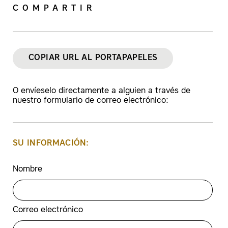
COMPARTIR
COVID-19
Mantener los sistemas de ventilación
dispuestos en las recomendaciones
de la
OSHA
y los
CDC
COPIAR URL AL PORTAPAPELES
Realizar la limpieza y desinfección
diaria según las
recomendaciones de
los CDC
O envíeselo directamente a alguien a través de
Registrar e informar los contagios y
nuestro formulario de correo electrónico:
muertes por COVID-19
Presentación de la capacitación de los
Implementar medidas de protección
empleados sobre las ETS
contra represalias
SU INFORMACIÓN:
Establecer procesos anónimos para
que los empleados puedan expresar
sus preocupaciones acerca de los
Nombre
riesgos relacionados con la COVID-19
Correo electrónico