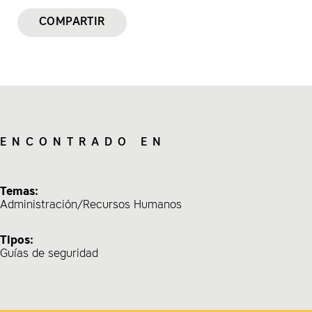
COMPARTIR
Guía para la reapertura de los CDC:
ENCONTRADO EN
Diagrama de flujo para la desinfección de
Temas:
los CDC:
Administración/Recursos Humanos
Tipos:
Guías de seguridad
Lista de desinfectantes domésticos
registrados por la EPA: