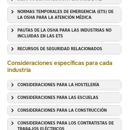
NORMAS TEMPORALES DE EMERGENCIA (ETS) DE
LA OSHA PARA LA ATENCIÓN MÉDICA
PAUTAS DE LA OSHA PARA LAS INDUSTRIAS NO
INCLUIDAS EN LAS ETS
RECURSOS DE SEGURIDAD RELACIONADOS
Creación
Consideraciones específicas para cada
Evaluación
industria
aprendizaje electrónico
CONSIDERACIONES PARA LA HOSTELERÍA
recomendaciones provisorias de
Video
CONSIDERACIONES PARA LAS ESCUELAS
salud pública de los CDC para las personas
Hoja de recomendaciones de seguridad
que ya completaron su vacunación
para trabajadores remotos
CONSIDERACIONES PARA LA CONSTRUCCIÓN
Servicios de control de pérdidas para las
empresas de reparto de paquetes
CONSIDERACIONES PARA LOS CONTRATISTAS DE
Guía para establecer un programa de
TRABAJOS ELÉCTRICOS