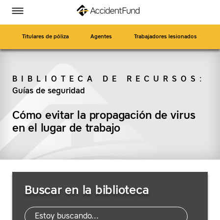
Página
Ir
Accident
Accident
Accident
Accident
Alternar
de
a
menú
Fund
Fund
Fund
Fund
inicio
contenido
en
en
en
en
principal
Titulares de póliza
Agentes
Trabajadores lesionados
Facebook
Twitter
LinkedIn
YouTube
BIBLIOTECA DE RECURSOS
:
Guías de seguridad
BUSCAR
Cómo evitar la propagación de virus
en el lugar de trabajo
Buscar
Buscar en la biblioteca
recursos