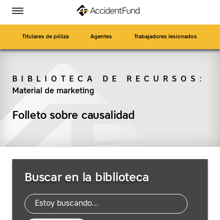
Página
Ir
Accident
Accident
Accident
Accident
Alternar
de
a
menú
Fund
Fund
Fund
Fund
inicio
contenido
en
en
en
en
principal
Titulares de póliza
Agentes
Trabajadores lesionados
Facebook
Twitter
LinkedIn
YouTube
BIBLIOTECA DE RECURSOS
:
Material de marketing
BUSCAR
Folleto sobre causalidad
Buscar
Buscar en la biblioteca
recursos