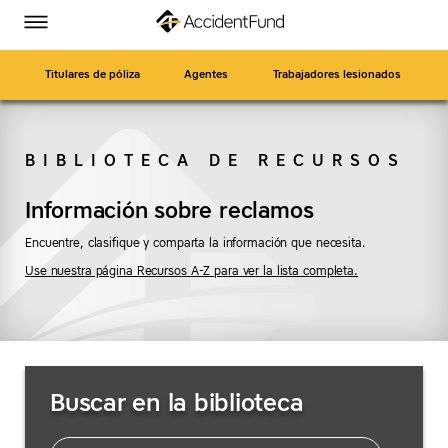
Página
Ir
Accident
Accident
Accident
Accident
Alternar
de
a
menú
Fund
Fund
Fund
Fund
inicio
contenido
en
en
en
en
principal
Titulares de póliza
Agentes
Trabajadores lesionados
Facebook
Twitter
LinkedIn
YouTube
BIBLIOTECA DE RECURSOS
BUSCAR
Información sobre reclamos
Encuentre, clasifique y comparta la información que necesita.
Use nuestra página Recursos A-Z para ver la lista completa.
Buscar
Buscar en la biblioteca
recursos