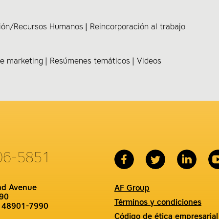
ción/Recursos Humanos
Reincorporación al trabajo
de marketing
Resúmenes temáticos
Videos
06-5851
nd Avenue
AF Group
90
Términos y condiciones
I 48901-7990
Código de ética empresarial