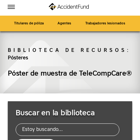
Página
Ir
Accident
Accident
Accident
Accident
Alternar
de
a
menú
Fund
Fund
Fund
Fund
inicio
contenido
en
en
en
en
principal
Titulares de póliza
Agentes
Trabajadores lesionados
Facebook
Twitter
LinkedIn
YouTube
BIBLIOTECA DE RECURSOS
:
Pósteres
BUSCAR
Póster de muestra de TeleCompCare®
Buscar
Buscar en la biblioteca
recursos