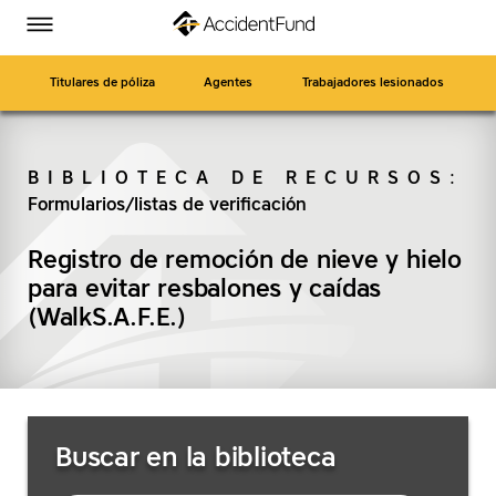
Página
Ir
Accident
Accident
Accident
Accident
Alternar
de
a
menú
Fund
Fund
Fund
Fund
inicio
contenido
en
en
en
en
principal
Titulares de póliza
Agentes
Trabajadores lesionados
Facebook
Twitter
LinkedIn
YouTube
BIBLIOTECA DE RECURSOS
:
Formularios/listas de verificación
BUSCAR
Registro de remoción de nieve y hielo
para evitar resbalones y caídas
(WalkS.A.F.E.)
Buscar
Buscar en la biblioteca
recursos